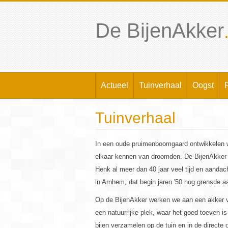
De BijenAkker
Actueel
Tuinverhaal
Oogst
Tuinverhaal
In een oude pruimenboomgaard ontwikkelen wi
elkaar kennen van droomden. De BijenAkker 
Henk al meer dan 40 jaar veel tijd en aandac
in Arnhem, dat begin jaren '50 nog grensde 
Op de BijenAkker werken we aan een akker vo
een natuurrijke plek, waar het goed toeven is
bijen verzamelen op de tuin en in de directe