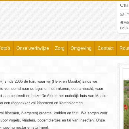
Tel
.
Em
Adr
Odijk
Foto's
Onze werkwijze
Zorg
Omgeving
Contact
Rout
j sinds 2006 de tuin, waar wij (Henk en Maaike) sinds we
is vernoemd naar de bijen en het imkeren, een ambacht, waar
ht aan besteedt en huize De Akker, het ouderlijk huis van Maaike
aan een roggeakker vol klaprozen en korenbloemen.
l bloemen, (vergeten) groente, kruiden en fruit. We zorgen voor
 voor vogels, vlinders, bodemdiertjes en tal van insecten. Onze
 omgeving nectar en stuifmeel.