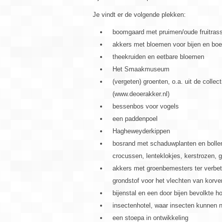
Je vindt er de volgende plekken:
boomgaard met pruimen/oude fruitras
akkers met bloemen voor bijen en boe
theekruiden en eetbare bloemen
Het Smaakmuseum
(vergeten) groenten, o.a. uit de coll
(www.deoerakker.nl)
bessenbos voor vogels
een paddenpoel
Hagheweyderkippen
bosrand met schaduwplanten en bollen
crocussen, lenteklokjes, kerstrozen, g
akkers met groenbemesters ter verbete
grondstof voor het vlechten van korve
bijenstal en een door bijen bevolkte 
insectenhotel, waar insecten kunnen n
een stoepa in ontwikkeling