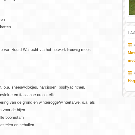
sen
ketten
LA
ectie van Ruurd Walrecht via het netwerk Eeuwig moes
Mas
met
Hag
, o.a. sneeuwklokjes, narcissen, boshyacinthen,
evlekte en italiaanse aronskelk.
ring van de grond en winterrogge/wintertarwe, o.a. als
n voor de bijen
holle boomstam
estelen en schuilen