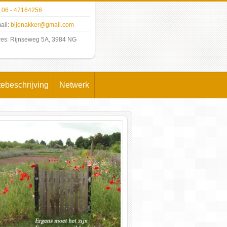
:
06 - 47164256
ail:
bijenakker@gmail.com
es: Rijnseweg 5A, 3984 NG
ebeschrijving
Netwerk